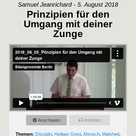
Samuel Jeanrichard - 5. August 2018
Prinzipien für den
Umgang mit deiner
Zunge
Anschauen
Anhören
Themen:
Disziplin
,
Heiliger Geist
,
Mensch
,
Wahrheit
,