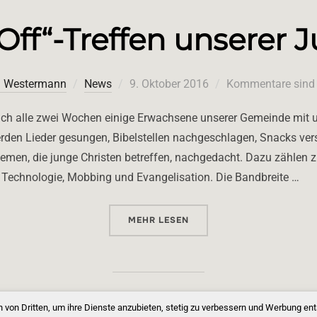
Off“-Treffen unserer 
Veröffentlicht
l Westermann
News
9. Oktober 2016
Kommentare sind d
am
 sich alle zwei Wochen einige Erwachsene unserer Gemeinde mit 
den Lieder gesungen, Bibelstellen nachgeschlagen, Snacks ver
men, die junge Christen betreffen, nachgedacht. Dazu zählen z
, Technologie, Mobbing und Evangelisation. Die Bandbreite …
ÜBER „„KICK-OFF“-TREFFEN UN
MEHR
LESEN
 von Dritten, um ihre Dienste anzubieten, stetig zu verbessern und Werbung en