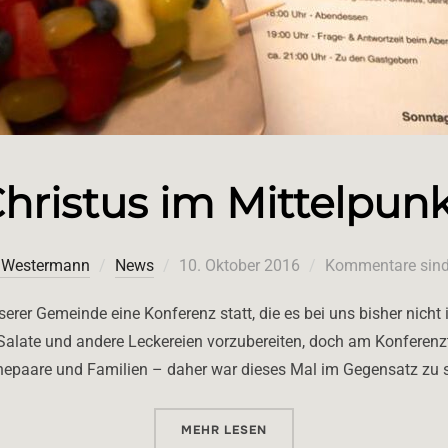
hristus im Mittelpun
Veröffentlicht
l Westermann
News
10. Oktober 2016
Kommentare sind 
am
rer Gemeinde eine Konferenz statt, die es bei uns bisher nicht 
, Salate und andere Leckereien vorzubereiten, doch am Konferen
 Ehepaare und Familien – daher war dieses Mal im Gegensatz zu 
ÜBER „CHRISTUS IM MITTELPUN
MEHR
LESEN