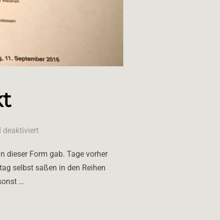
kt
deaktiviert
in dieser Form gab. Tage vorher
ztag selbst saßen in den Reihen
sonst …
KT“