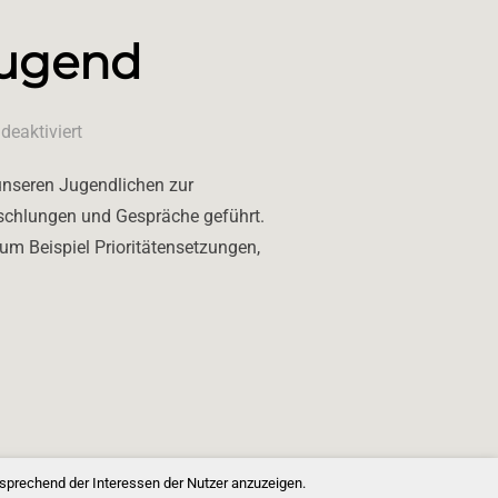
Jugend
eaktiviert
unseren Jugendlichen zur
schlungen und Gespräche geführt.
um Beispiel Prioritätensetzungen,
SERER JUGEND“
tsprechend der Interessen der Nutzer anzuzeigen.