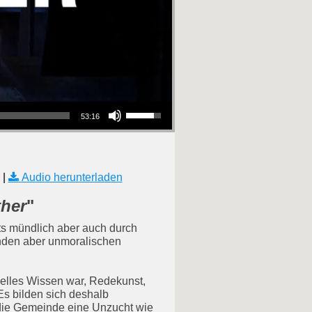
Pfeiltasten Hoch/Runter benutzen, um die Lautstärke zu regeln.
53:16
|
Audio herunterladen
ther
"
ts mündlich aber auch durch
henden aber unmoralischen
tuelles Wissen war, Redekunst,
s bilden sich deshalb
 die Gemeinde eine Unzucht wie