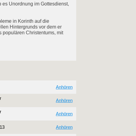
ab es Unordnung im Gottesdienst,
leme in Korinth auf die
llen Hintergrunds vor dem er
s populären Christentums, mit
Anhören
r
Anhören
r
Anhören
013
Anhören