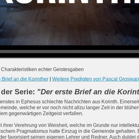
e Charakteristiken echter Geistesgaben
 Brief an die Korinther
|
Weitere Predigten von Pascal Grosjean
der Serie: "
Der erste Brief an die Korin
enstes in Ephesus schlechte Nachrichten aus Korinth. Einersei
emeinde, welche er vor noch nicht allzu langer Zeit in der blü
dem gegenwärtigen Zeitgeist verfallen.
it ihrer Verehrung von Weisheit, welche im Grunde nur intellek
ischem Pragmatismus hatte Einzug in die Gemeinde gehalten. E
der favorisiert seinen eigenen Lehrer und Redner. Auch duldet