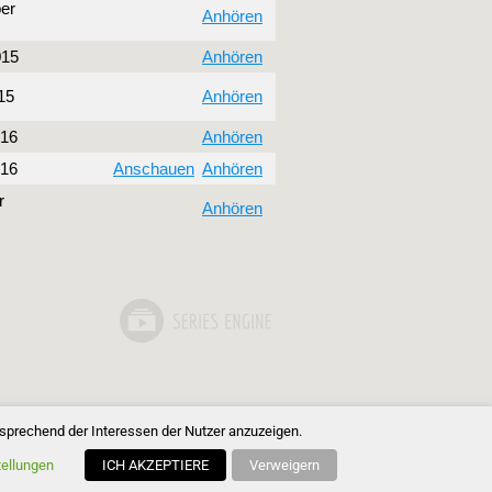
er
Anhören
015
Anhören
15
Anhören
016
Anhören
016
Anschauen
Anhören
r
Anhören
tsprechend der Interessen der Nutzer anzuzeigen.
tellungen
ICH AKZEPTIERE
Verweigern
Inspiro Theme
von
WPZOOM