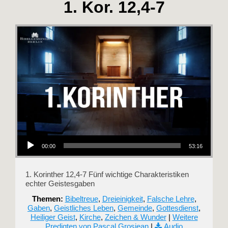
1. Kor. 12,4-7
Audio-Player
00:00
53:16
1. Korinther 12,4-7 Fünf wichtige Charakteristiken
echter Geistesgaben
Themen:
Bibeltreue
,
Dreieinigkeit
,
Falsche Lehre
,
Gaben
,
Geistliches Leben
,
Gemeinde
,
Gottesdienst
,
Heiliger Geist
,
Kirche
,
Zeichen & Wunder
|
Weitere
Predigten von Pascal Grosjean
|
Audio