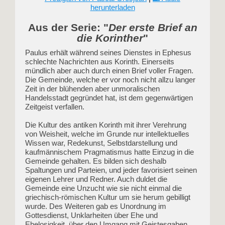
herunterladen
Aus der Serie: "
Der erste Brief an
die Korinther
"
Paulus erhält während seines Dienstes in Ephesus
schlechte Nachrichten aus Korinth. Einerseits
mündlich aber auch durch einen Brief voller Fragen.
Die Gemeinde, welche er vor noch nicht allzu langer
Zeit in der blühenden aber unmoralischen
Handelsstadt gegründet hat, ist dem gegenwärtigen
Zeitgeist verfallen.
Die Kultur des antiken Korinth mit ihrer Verehrung
von Weisheit, welche im Grunde nur intellektuelles
Wissen war, Redekunst, Selbstdarstellung und
kaufmännischem Pragmatismus hatte Einzug in die
Gemeinde gehalten. Es bilden sich deshalb
Spaltungen und Parteien, und jeder favorisiert seinen
eigenen Lehrer und Redner. Auch duldet die
Gemeinde eine Unzucht wie sie nicht einmal die
griechisch-römischen Kultur um sie herum gebilligt
wurde. Des Weiteren gab es Unordnung im
Gottesdienst, Unklarheiten über Ehe und
Ehelosigkeit, über den Umgang mit Geistesgaben