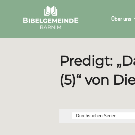
Zum
Inhalt
Über uns
springen
Predigt: „
(5)“ von D