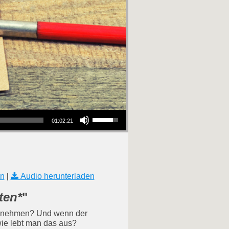
Pfeiltasten Hoch/Runter benutzen, um die Lautstärke zu regeln.
01:02:21
nn
|
Audio herunterladen
ten*
"
 zunehmen? Und wenn der
wie lebt man das aus?