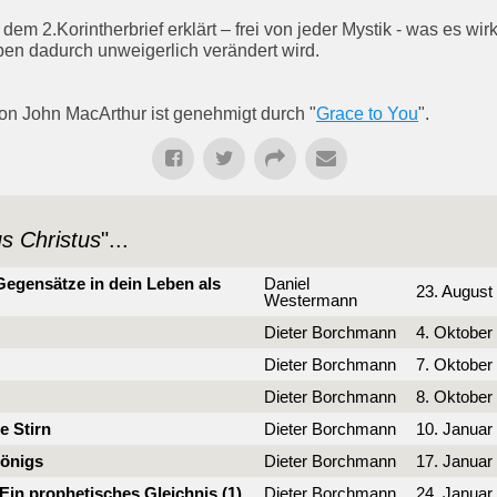
em 2.Korintherbrief erklärt – frei von jeder Mystik - was es wir
en dadurch unweigerlich verändert wird.
von John MacArthur ist genehmigt durch "
Grace to You
".
s Christus
"...
 Gegensätze in dein Leben als
Daniel
23. August
Westermann
Dieter Borchmann
4. Oktober
Dieter Borchmann
7. Oktober
Dieter Borchmann
8. Oktober
e Stirn
Dieter Borchmann
10. Januar
Königs
Dieter Borchmann
17. Januar
in prophetisches Gleichnis (1)
Dieter Borchmann
24. Januar