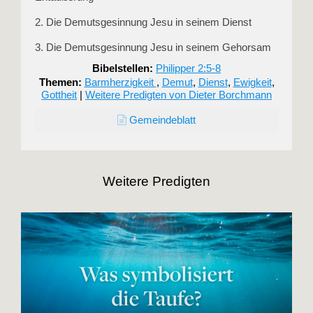
2. Die Demutsgesinnung Jesu in seinem Dienst
3. Die Demutsgesinnung Jesu in seinem Gehorsam
Bibelstellen:
Philipper 2:5-8
Themen:
Barmherzigkeit
,
Demut
,
Dienst
,
Ewigkeit
,
Gottheit
|
Weitere Predigten von Dieter Borchmann
Gemeindeblatt
Weitere Predigten