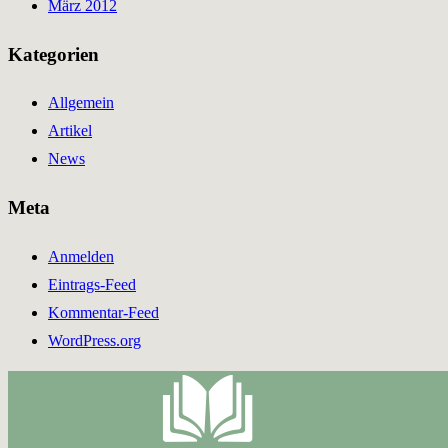
März 2012
Kategorien
Allgemein
Artikel
News
Meta
Anmelden
Eintrags-Feed
Kommentar-Feed
WordPress.org
Zum
Inhalt
springen