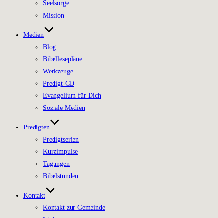
Seelsorge
Mission
Medien
Blog
Bibellesepläne
Werkzeuge
Predigt-CD
Evangelium für Dich
Soziale Medien
Predigten
Predigtserien
Kurzimpulse
Tagungen
Bibelstunden
Kontakt
Kontakt zur Gemeinde