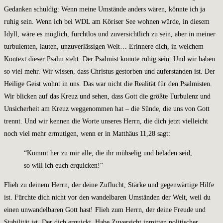
Gedanken schuldig: Wenn meine Umstände anders wären, könnte ich ja
ruhig sein. Wenn ich bei WDL am Köriser See wohnen würde, in diesem
Idyll, wäre es möglich, furchtlos und zuversichtlich zu sein, aber in meiner
turbulenten, lauten, unzuverlässigen Welt… Erinnere dich, in welchem
Kontext dieser Psalm steht. Der Psalmist konnte ruhig sein. Und wir haben
so viel mehr. Wir wissen, dass Christus gestorben und auferstanden ist. Der
Heilige Geist wohnt in uns. Das war nicht die Realität für den Psalmisten.
Wir blicken auf das Kreuz und sehen, dass Gott die größte Turbulenz und
Unsicherheit am Kreuz weggenommen hat – die Sünde, die uns von Gott
trennt. Und wir kennen die Worte unseres Herrn, die dich jetzt vielleicht
noch viel mehr ermutigen, wenn er in Matthäus 11,28 sagt:
“Kommt her zu mir alle, die ihr mühselig und beladen seid,
so will ich euch erquicken!“
Flieh zu deinem Herrn, der deine Zuflucht, Stärke und gegenwärtige Hilfe
ist. Fürchte dich nicht vor den wandelbaren Umständen der Welt, weil du
einen unwandelbaren Gott hast! Flieh zum Herrn, der deine Freude und
Stabilität ist. Der dich erquickt. Habe Zuversicht inmitten politischer