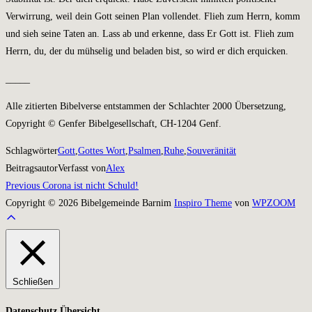
Verwirrung, weil dein Gott seinen Plan vollendet. Flieh zum Herrn, komm
und sieh seine Taten an. Lass ab und erkenne, dass Er Gott ist. Flieh zum
Herrn, du, der du mühselig und beladen bist, so wird er dich erquicken.
_____
Alle zitierten Bibelverse entstammen der Schlachter 2000 Übersetzung,
Copyright © Genfer Bibelgesellschaft, CH-1204 Genf.
Schlagwörter
Gott
,
Gottes Wort
,
Psalmen
,
Ruhe
,
Souveränität
Beitragsautor
Verfasst von
Alex
Previous
Previous
Corona ist nicht Schuld!
Beitragsnavigation
Copyright © 2026 Bibelgemeinde Barnim
Inspiro Theme
von
WPZOOM
Scroll
to
top
Schließen
Datenschutz Übersicht