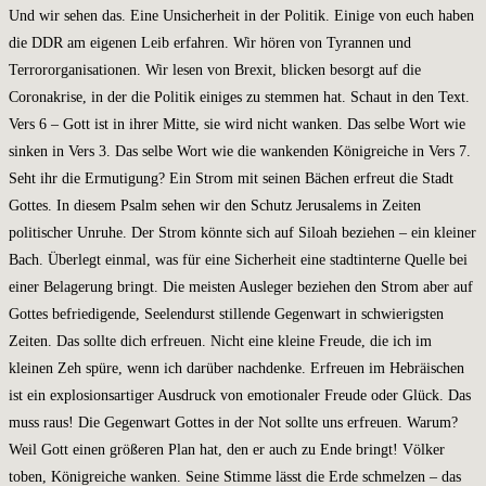
Und wir sehen das. Eine Unsicherheit in der Politik. Einige von euch haben
die DDR am eigenen Leib erfahren. Wir hören von Tyrannen und
Terrororganisationen. Wir lesen von Brexit, blicken besorgt auf die
Coronakrise, in der die Politik einiges zu stemmen hat. Schaut in den Text.
Vers 6 – Gott ist in ihrer Mitte, sie wird nicht wanken. Das selbe Wort wie
sinken in Vers 3. Das selbe Wort wie die wankenden Königreiche in Vers 7.
Seht ihr die Ermutigung? Ein Strom mit seinen Bächen erfreut die Stadt
Gottes. In diesem Psalm sehen wir den Schutz Jerusalems in Zeiten
politischer Unruhe. Der Strom könnte sich auf Siloah beziehen – ein kleiner
Bach. Überlegt einmal, was für eine Sicherheit eine stadtinterne Quelle bei
einer Belagerung bringt. Die meisten Ausleger beziehen den Strom aber auf
Gottes befriedigende, Seelendurst stillende Gegenwart in schwierigsten
Zeiten. Das sollte dich erfreuen. Nicht eine kleine Freude, die ich im
kleinen Zeh spüre, wenn ich darüber nachdenke. Erfreuen im Hebräischen
ist ein explosionsartiger Ausdruck von emotionaler Freude oder Glück. Das
muss raus! Die Gegenwart Gottes in der Not sollte uns erfreuen. Warum?
Weil Gott einen größeren Plan hat, den er auch zu Ende bringt! Völker
toben, Königreiche wanken. Seine Stimme lässt die Erde schmelzen – das