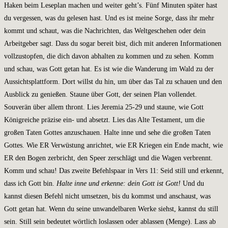
Haken beim Leseplan machen und weiter geht’s. Fünf Minuten später hast
du vergessen, was du gelesen hast. Und es ist meine Sorge, dass ihr mehr
kommt und schaut, was die Nachrichten, das Weltgeschehen oder dein
Arbeitgeber sagt. Dass du sogar bereit bist, dich mit anderen Informationen
vollzustopfen, die dich davon abhalten zu kommen und zu sehen. Komm
und schau, was Gott getan hat. Es ist wie die Wanderung im Wald zu der
Aussichtsplattform. Dort willst du hin, um über das Tal zu schauen und den
Ausblick zu genießen. Staune über Gott, der seinen Plan vollendet.
Souverän über allem thront. Lies Jeremia 25-29 und staune, wie Gott
Königreiche präzise ein- und absetzt. Lies das Alte Testament, um die
großen Taten Gottes anzuschauen. Halte inne und sehe die großen Taten
Gottes. Wie ER Verwüstung anrichtet, wie ER Kriegen ein Ende macht, wie
ER den Bogen zerbricht, den Speer zerschlägt und die Wagen verbrennt.
Komm und schau! Das zweite Befehlspaar in Vers 11: Seid still und erkennt,
dass ich Gott bin.
Halte inne und erkenne: dein Gott ist Gott!
Und du
kannst diesen Befehl nicht umsetzen, bis du kommst und anschaust, was
Gott getan hat. Wenn du seine unwandelbaren Werke siehst, kannst du still
sein. Still sein bedeutet wörtlich loslassen oder ablassen (Menge). Lass ab