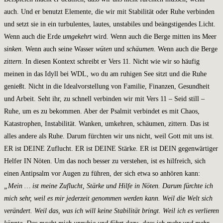
auch. Und er benutzt Elemente, die wir mit Stabilität oder Ruhe verbinden
und setzt sie in ein turbulentes, lautes, unstabiles und beängstigendes Licht.
Wenn auch die Erde
umgekehrt
wird. Wenn auch die Berge mitten ins Meer
sinken
. Wenn auch seine Wasser
wüten
und
schäumen
. Wenn auch die Berge
zittern
. In diesen Kontext schreibt er Vers 11. Nicht wie wir so häufig
meinen in das Idyll bei WDL, wo du am ruhigen See sitzt und die Ruhe
genießt. Nicht in die Idealvorstellung von Familie, Finanzen, Gesundheit
und Arbeit. Seht ihr, zu schnell verbinden wir mit Vers 11 – Seid still –
Ruhe, um es zu bekommen. Aber der Psalmit verbindet es mit Chaos,
Katastrophen, Instabilität. Wanken, umkehren, schäumen, zittern. Das ist
alles andere als Ruhe. Darum fürchten wir uns nicht, weil Gott mit uns ist.
ER ist DEINE Zuflucht. ER ist DEINE Stärke. ER ist DEIN gegenwärtiger
Helfer IN Nöten. Um das noch besser zu verstehen, ist es hilfreich, sich
einen Antipsalm vor Augen zu führen, der sich etwa so anhören kann:
„Mein … ist meine Zuflucht, Stärke und Hilfe in Nöten. Darum fürchte ich
mich sehr, weil es mir jederzeit genommen werden kann. Weil die Welt sich
verändert. Weil das, was ich will keine Stabilität bringt. Weil ich es verlieren
könnte. Das macht mich unruhig und führt dazu, dass ich mehr und mehr