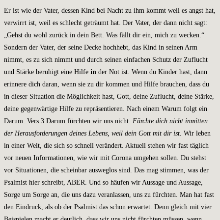
Er ist wie der Vater, dessen Kind bei Nacht zu ihm kommt weil es angst hat,
verwirrt ist, weil es schlecht geträumt hat. Der Vater, der dann nicht sagt:
„Gehst du wohl zurück in dein Bett. Was fällt dir ein, mich zu wecken.“
Sondern der Vater, der seine Decke hochhebt, das Kind in seinen Arm
nimmt, es zu sich nimmt und durch seinen einfachen Schutz der Zuflucht
und Stärke beruhigt eine Hilfe
in
der Not ist. Wenn du Kinder hast, dann
erinnere dich daran, wenn sie zu dir kommen und Hilfe brauchen, dass du
in dieser Situation die Möglichkeit hast, Gott, deine Zuflucht, deine Stärke,
deine gegenwärtige Hilfe zu repräsentieren. Nach einem Warum folgt ein
Darum. Vers 3 Darum fürchten wir uns nicht.
Fürchte dich nicht inmitten
der Herausforderungen deines Lebens, weil dein Gott mit dir ist.
Wir leben
in einer Welt, die sich so schnell verändert. Aktuell stehen wir fast täglich
vor neuen Informationen, wie wir mit Corona umgehen sollen. Du stehst
vor Situationen, die scheinbar ausweglos sind. Das mag stimmen, was der
Psalmist hier schreibt, ABER. Und so häufen wir Aussage und Aussage,
Sorge um Sorge an, die uns dazu veranlassen, uns zu fürchten. Man hat fast
den Eindruck, als ob der Psalmist das schon erwartet. Denn gleich mit vier
Beispielen macht er deutlich, dass wir uns nicht fürchten müssen, wenn