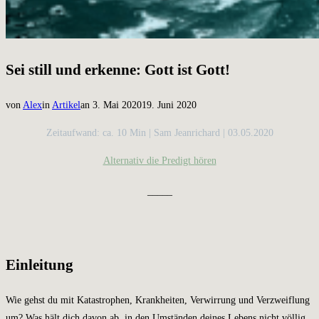
Sei still und erkenne: Gott ist Gott!
Veröffentlicht
von
Alex
in
Artikel
an
3. Mai 2020
19. Juni 2020
am
Zeitaufwand: ca. 10 Min | Sam Jeanrichard | 03.05.2020
Alternativ die Predigt hören
_____
Einleitung
Wie gehst du mit Katastrophen, Krankheiten, Verwirrung und Verzweiflung
um? Was hält dich davon ab, in den Umständen deines Lebens nicht völlig