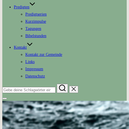
Predigten
Predigtserien
Kurzimpulse
Tagungen
Bibelstunden
Kontakt
Kontakt zur Gemeinde
Links
Impressum
Datenschutz
Suchen
nach:
Seitenleiste
&
Navigation
umschalten