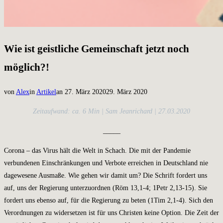
Wie ist geistliche Gemeinschaft jetzt noch
möglich?!
Veröffentlicht
von
Alex
in
Artikel
an
27. März 2020
29. März 2020
am
Zeitaufwand: ca. 6 Min | Sam Jeanrichard | 27.03.2020
_____
Corona – das Virus hält die Welt in Schach. Die mit der Pandemie
verbundenen Einschränkungen und Verbote erreichen in Deutschland nie
dagewesene Ausmaße. Wie gehen wir damit um? Die Schrift fordert uns
auf, uns der Regierung unterzuordnen (Röm 13,1-4; 1Petr 2,13-15). Sie
fordert uns ebenso auf, für die Regierung zu beten (1Tim 2
,1-4). Sich den
Verordnungen zu widersetzen ist für uns Christen keine Option. Die Zeit der