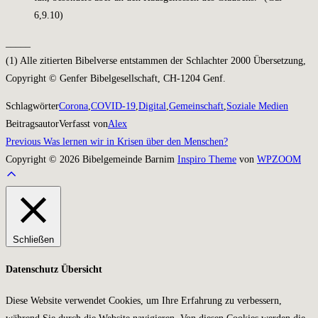
6
,9.10)
_____
(1) Alle zitierten Bibelverse entstammen der Schlachter 2000 Übersetzung,
Copyright © Genfer Bibelgesellschaft, CH-1204 Genf.
Schlagwörter
Corona
,
COVID-19
,
Digital
,
Gemeinschaft
,
Soziale Medien
Beitragsautor
Verfasst von
Alex
Previous
Previous
Was lernen wir in Krisen über den Menschen?
Beitragsnavigation
Copyright © 2026 Bibelgemeinde Barnim
Inspiro Theme
von
WPZOOM
Scroll
to
top
Schließen
Datenschutz Übersicht
Diese Website verwendet Cookies, um Ihre Erfahrung zu verbessern,