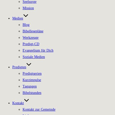
Seelsorge
Mission
Medien
Blog
Bibellesepläne
Werkzeuge
Predigt-CD
Evangelium für Dich
Soziale Medien
Predigten
Predigtserien
Kurzimpulse
Tagungen
Bibelstunden
Kontakt
Kontakt zur Gemeinde