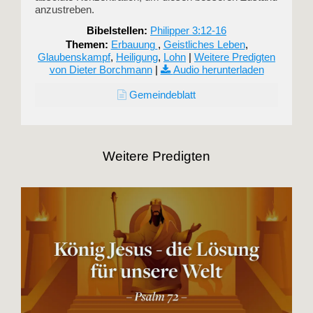
anzustreben.
Bibelstellen:
Philipper 3:12-16
Themen:
Erbauung
,
Geistliches Leben
,
Glaubenskampf
,
Heiligung
,
Lohn
|
Weitere Predigten
von Dieter Borchmann
|
Audio herunterladen
Gemeindeblatt
Weitere Predigten