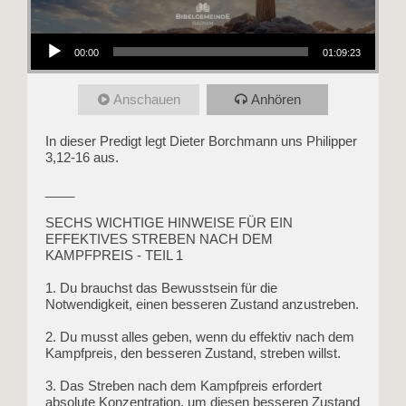
Audio-Player
00:00
01:09:23
Anschauen
Anhören
In dieser Predigt legt Dieter Borchmann uns Philipper
3,12-16 aus.
____
SECHS WICHTIGE HINWEISE FÜR EIN
EFFEKTIVES STREBEN NACH DEM
KAMPFPREIS - TEIL 1
1. Du brauchst das Bewusstsein für die
Notwendigkeit, einen besseren Zustand anzustreben.
2. Du musst alles geben, wenn du effektiv nach dem
Kampfpreis, den besseren Zustand, streben willst.
3. Das Streben nach dem Kampfpreis erfordert
absolute Konzentration, um diesen besseren Zustand