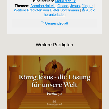
Bibelstellen:
Markus 9:1-8
Themen:
Barmherzigkeit
,
Gnade
,
Jesus
,
Jünger
|
Weitere Predigten von Dieter Borchmann
|
Audio
herunterladen
Gemeindeblatt
Weitere Predigten