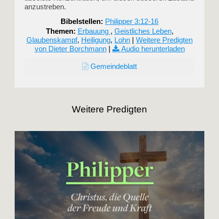
anzustreben.
Bibelstellen:
Philipper 3:12-16
Themen:
Erbauung
,
Geistliches Leben
,
Glaubenskampf
,
Heiligung
,
Lohn
|
Weitere Predigten
von Dieter Borchmann
|
Audio herunterladen
Gemeindeblatt
Weitere Predigten