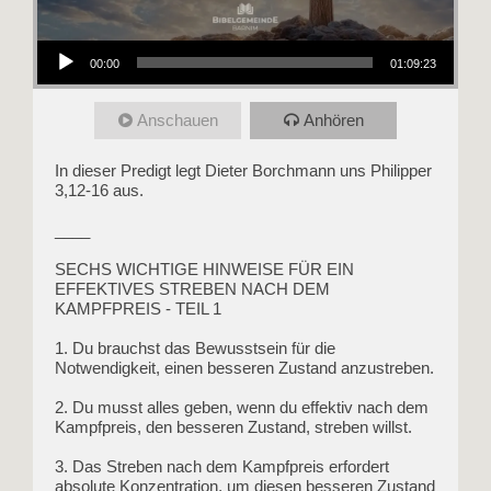
Audio-Player
00:00
01:09:23
Anschauen
Anhören
In dieser Predigt legt Dieter Borchmann uns Philipper
3,12-16 aus.
____
SECHS WICHTIGE HINWEISE FÜR EIN
EFFEKTIVES STREBEN NACH DEM
KAMPFPREIS - TEIL 1
1. Du brauchst das Bewusstsein für die
Notwendigkeit, einen besseren Zustand anzustreben.
2. Du musst alles geben, wenn du effektiv nach dem
Kampfpreis, den besseren Zustand, streben willst.
3. Das Streben nach dem Kampfpreis erfordert
absolute Konzentration, um diesen besseren Zustand