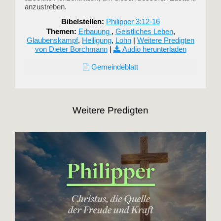
anzustreben.
Bibelstellen:
Philipper 3:12-16
Themen:
Erbauung
,
Geistliches Leben
,
Glaubenskampf
,
Heiligung
,
Lohn
|
Weitere Predigten
von Dieter Borchmann
|
Audio herunterladen
Gemeindeblatt
Weitere Predigten