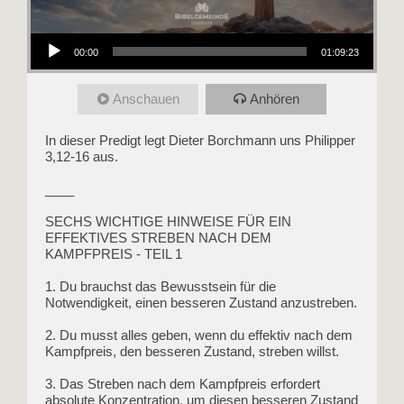
Audio-Player
00:00
01:09:23
Anschauen
Anhören
In dieser Predigt legt Dieter Borchmann uns Philipper
3,12-16 aus.
____
SECHS WICHTIGE HINWEISE FÜR EIN
EFFEKTIVES STREBEN NACH DEM
KAMPFPREIS - TEIL 1
1. Du brauchst das Bewusstsein für die
Notwendigkeit, einen besseren Zustand anzustreben.
2. Du musst alles geben, wenn du effektiv nach dem
Kampfpreis, den besseren Zustand, streben willst.
3. Das Streben nach dem Kampfpreis erfordert
absolute Konzentration, um diesen besseren Zustand