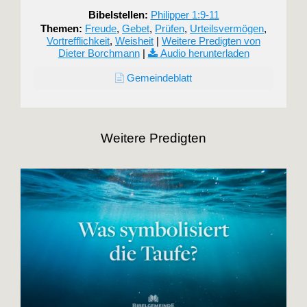
Bibelstellen:
Philipper 1:9-11
Themen:
Freude
,
Gebet
,
Prüfen
,
Urteilsvermögen
,
Vortrefflichkeit
,
Weisheit
|
Weitere Predigten von
Dieter Borchmann
|
Audio herunterladen
Gemeindeblatt
Weitere Predigten