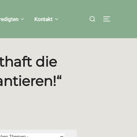
Suchen
redigten
Kontakt
SEITENLEI
nach:
thaft die
ntieren!“