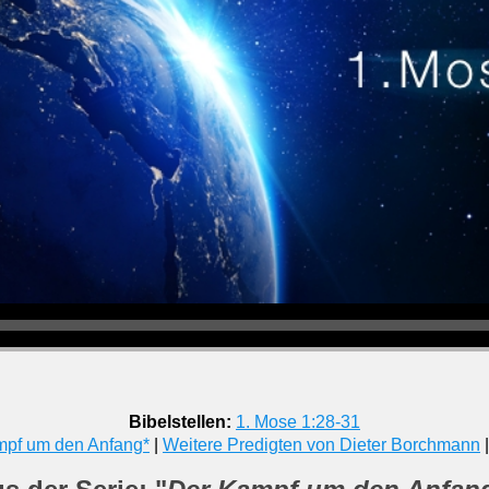
Bibelstellen:
1. Mose 1:28-31
mpf um den Anfang*
|
Weitere Predigten von Dieter Borchmann