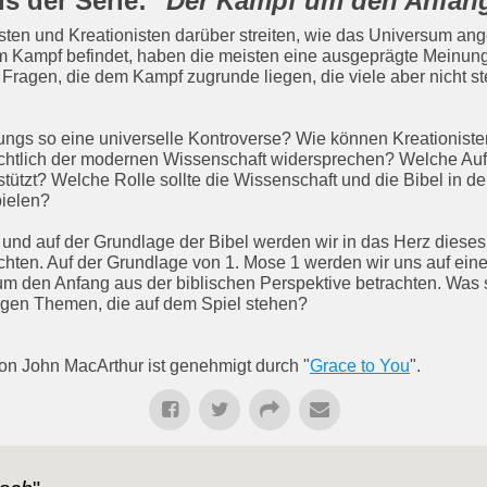
s der Serie: "
Der Kampf um den Anfan
isten und Kreationisten darüber streiten, wie das Universum an
em Kampf befindet, haben die meisten eine ausgeprägte Meinun
 Fragen, die dem Kampf zugrunde liegen, die viele aber nicht s
ngs so eine universelle Kontroverse? Wie können Kreationiste
sichtlich der modernen Wissenschaft widersprechen? Welche Au
stützt? Welche Rolle sollte die Wissenschaft und die Bibel in 
pielen?
 und auf der Grundlage der Bibel werden wir in das Herz diese
ten. Auf der Grundlage von 1. Mose 1 werden wir uns auf eine
 den Anfang aus der biblischen Perspektive betrachten. Was s
igen Themen, die auf dem Spiel stehen?
von John MacArthur ist genehmigt durch "
Grace to You
".