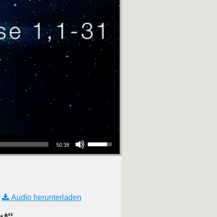
Pfeiltasten Hoch/Runter benutzen, um die Lautstärke zu regeln.
50:38
|
Audio herunterladen