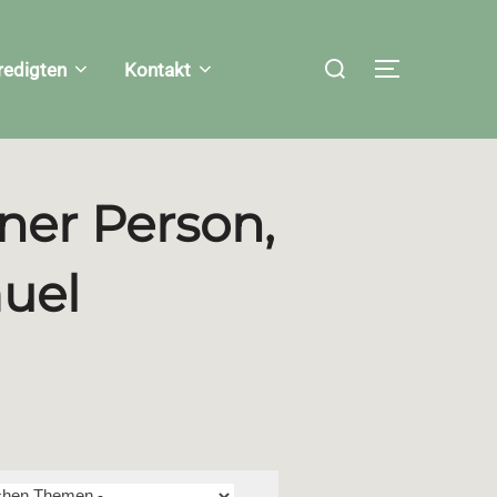
Suchen
redigten
Kontakt
SEITENLEI
nach:
ner Person,
muel