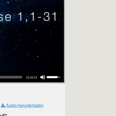
Pfeiltasten Hoch/Runter benutzen, um die Lautstärke zu regeln.
01:03:13
|
Audio herunterladen