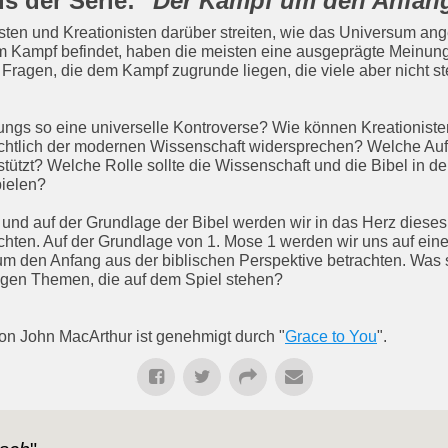
s der Serie: "
Der Kampf um den Anfan
isten und Kreationisten darüber streiten, wie das Universum an
em Kampf befindet, haben die meisten eine ausgeprägte Meinun
 Fragen, die dem Kampf zugrunde liegen, die viele aber nicht s
ngs so eine universelle Kontroverse? Wie können Kreationiste
sichtlich der modernen Wissenschaft widersprechen? Welche Au
stützt? Welche Rolle sollte die Wissenschaft und die Bibel in 
pielen?
 und auf der Grundlage der Bibel werden wir in das Herz diese
ten. Auf der Grundlage von 1. Mose 1 werden wir uns auf eine
 den Anfang aus der biblischen Perspektive betrachten. Was s
igen Themen, die auf dem Spiel stehen?
von John MacArthur ist genehmigt durch "
Grace to You
".