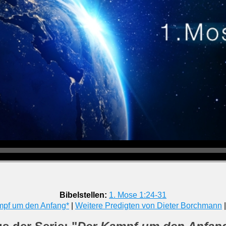
Bibelstellen:
1. Mose 1:24-31
mpf um den Anfang*
|
Weitere Predigten von Dieter Borchmann