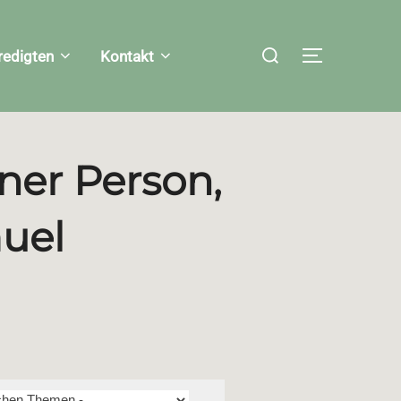
Suchen
redigten
Kontakt
SEITENLEI
nach:
ner Person,
muel