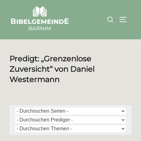
Zum
Inhalt
Suchen
SEITEN
springen
nach:
Predigt: „Grenzenlose
Zuversicht“ von Daniel
Westermann