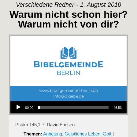
Verschiedene Redner - 1. August 2010
Warum nicht schon hier?
Warum nicht von dir?
Audio-Player
00:00
46:53
Psalm 145
,1-7; David Friesen
Themen:
Anbetung
,
Geistliches Leben
,
Gott
|