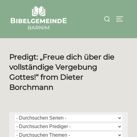
Zum
Inhalt
Suchen
SEITEN
springen
nach:
Predigt: „Freue dich über die
vollständige Vergebung
Gottes!“ from Dieter
Borchmann