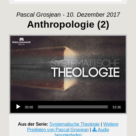
Pascal Grosjean - 10. Dezember 2017
Anthropologie (2)
Audio-Player
00:00
53:36
Aus der Serie:
Systematische Theologie
|
Weitere
Predigten von Pascal Grosjean
|
Audio
herunterladen