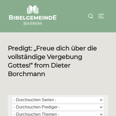
Zum
Inhalt
Suchen
SEITEN
springen
nach:
Predigt: „Freue dich über die
vollständige Vergebung
Gottes!“ from Dieter
Borchmann