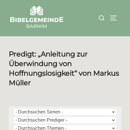
Zum
Inhalt
Suchen
SEITEN
springen
nach:
Predigt: „Anleitung zur
Überwindung von
Hoffnungslosigkeit“ von Markus
Müller