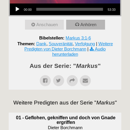
Audio-Player
00:00
53:33
Anschauen
Anhören
Bibelstellen:
Markus 3:1-6
Themen:
Dank
,
Sou­ve­rä­ni­tät
,
Verfolgung
|
Weitere
Predigten von Dieter Borchmann
|
Audio
herunterladen
Aus der Serie: "
Markus
"
Weitere Predigten aus der Serie "
Markus
"
01 - Geflohen, gekniffen und doch von Gnade
ergriffen
Dieter Borchmann