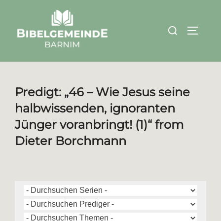
Zum
Inhalt
Suchen
SEITEN
springen
nach:
Predigt: „46 – Wie Jesus seine
halbwissenden, ignoranten
Jünger voranbringt! (1)“ from
Dieter Borchmann