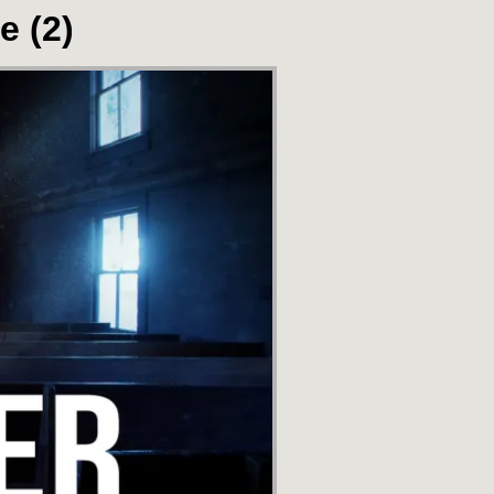
e (2)