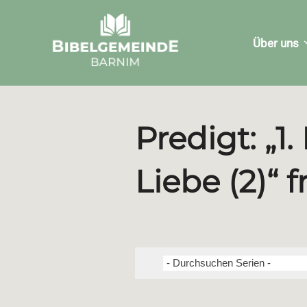
Zum
Inhalt
Über uns
springen
Predigt: „1.
Liebe (2)“ 