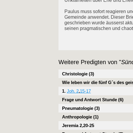
Unklarheiten über Ehe und Ehel
Paulus muss sofort reagieren und
Gemeinde anwendet. Dieser Brief
geschrieben wurde äusserst aktue
seinen pragmatischen und chaot
Weitere Predigten von "
Sün
Christologie (3)
Wie leben wir die fünf G´s des ge
1.
Joh. 2
,
15-17
Frage und Antwort Stunde (6)
Pneumatologie (3)
Anthropologie (1)
Jeremia 2,20-25