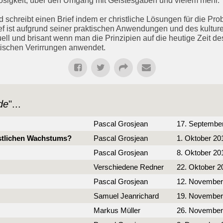
osigkeit, über den Umgang mit Geistesgaben und vielem mehr.
 schreibt einen Brief indem er christliche Lösungen für die Prob
 ist aufgrund seiner praktischen Anwendungen und des kulture
ll und brisant wenn man die Prinzipien auf die heutige Zeit de
ischen Verirrungen anwendet.
de
"...
Pascal Grosjean
17. Septembe
istlichen Wachstums?
Pascal Grosjean
1. Oktober 20
Pascal Grosjean
8. Oktober 20
Verschiedene Redner
22. Oktober 2
Pascal Grosjean
12. November
Samuel Jeanrichard
19. November
Markus Müller
26. November