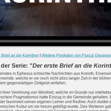
 Brief an die Korinther
|
Weitere Predigten von Pascal Grosjean
der Serie: "
Der erste Brief an die Korin
enstes in Ephesus schlechte Nachrichten aus Korinth. Einersei
emeinde, welche er vor noch nicht allzu langer Zeit in der blü
dem gegenwärtigen Zeitgeist verfallen.
it ihrer Verehrung von Weisheit, welche im Grunde nur intellek
ischem Pragmatismus hatte Einzug in die Gemeinde gehalten. E
der favorisiert seinen eigenen Lehrer und Redner. Auch duldet
-römischen Kultur um sie herum gebilligt wurde. Des Weiteren g