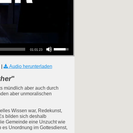
Pfeiltasten Hoch/Runter benutzen, um die Lautstärke zu regeln.
01:01:23
|
Audio herunterladen
ther
"
ts mündlich aber auch durch
henden aber unmoralischen
tuelles Wissen war, Redekunst,
s bilden sich deshalb
 die Gemeinde eine Unzucht wie
ab es Unordnung im Gottesdienst,