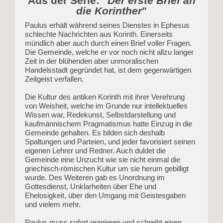
Aus der Serie: "
Der erste Brief an
die Korinther
"
Paulus erhält während seines Dienstes in Ephesus
schlechte Nachrichten aus Korinth. Einerseits
mündlich aber auch durch einen Brief voller Fragen.
Die Gemeinde, welche er vor noch nicht allzu langer
Zeit in der blühenden aber unmoralischen
Handelsstadt gegründet hat, ist dem gegenwärtigen
Zeitgeist verfallen.
Die Kultur des antiken Korinth mit ihrer Verehrung
von Weisheit, welche im Grunde nur intellektuelles
Wissen war, Redekunst, Selbstdarstellung und
kaufmännischem Pragmatismus hatte Einzug in die
Gemeinde gehalten. Es bilden sich deshalb
Spaltungen und Parteien, und jeder favorisiert seinen
eigenen Lehrer und Redner. Auch duldet die
Gemeinde eine Unzucht wie sie nicht einmal die
griechisch-römischen Kultur um sie herum gebilligt
wurde. Des Weiteren gab es Unordnung im
Gottesdienst, Unklarheiten über Ehe und
Ehelosigkeit, über den Umgang mit Geistesgaben
und vielem mehr.
Paulus muss sofort reagieren und schreibt einen