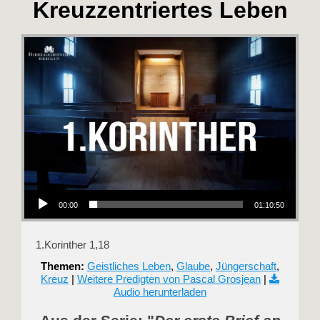
Kreuzzentriertes Leben
Audio-Player
00:00
01:10:50
1.Korinther 1,18
Themen:
Geistliches Leben
,
Glaube
,
Jüngerschaft
,
Kreuz
|
Weitere Predigten von Pascal Grosjean
|
Audio herunterladen