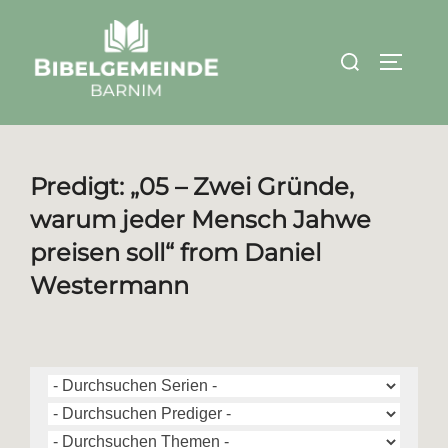
Zum
Inhalt
Suchen
SEITEN
springen
nach:
Predigt: „05 – Zwei Gründe,
warum jeder Mensch Jahwe
preisen soll“ from Daniel
Westermann