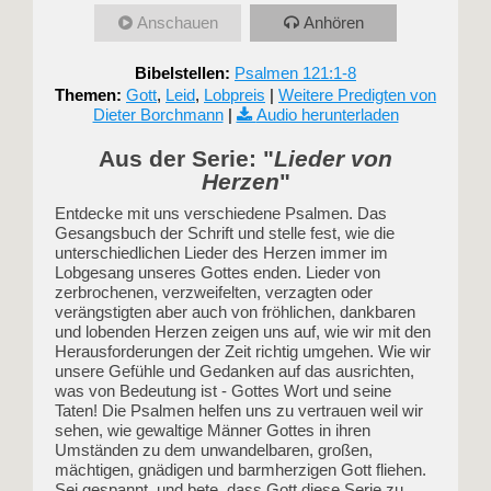
Anschauen
Anhören
Bibelstellen:
Psalmen 121:1-8
Themen:
Gott
,
Leid
,
Lobpreis
|
Weitere Predigten von
Dieter Borchmann
|
Audio herunterladen
Aus der Serie: "
Lieder von
Herzen
"
Entdecke mit uns verschiedene Psalmen. Das
Gesangsbuch der Schrift und stelle fest, wie die
unterschiedlichen Lieder des Herzen immer im
Lobgesang unseres Gottes enden. Lieder von
zerbrochenen, verzweifelten, verzagten oder
verängstigten aber auch von fröhlichen, dankbaren
und lobenden Herzen zeigen uns auf, wie wir mit den
Herausforderungen der Zeit richtig umgehen. Wie wir
unsere Gefühle und Gedanken auf das ausrichten,
was von Bedeutung ist - Gottes Wort und seine
Taten! Die Psalmen helfen uns zu vertrauen weil wir
sehen, wie gewaltige Männer Gottes in ihren
Umständen zu dem unwandelbaren, großen,
mächtigen, gnädigen und barmherzigen Gott fliehen.
Sei gespannt, und bete, dass Gott diese Serie zu