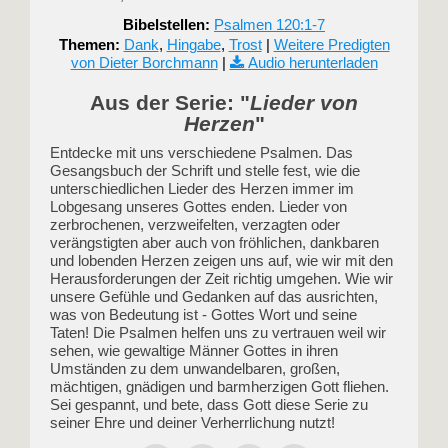
Bibelstellen:
Psalmen 120:1-7
Themen:
Dank
,
Hingabe
,
Trost
|
Weitere Predigten
von Dieter Borchmann
|
Audio herunterladen
Aus der Serie: "
Lieder von
Herzen
"
Entdecke mit uns verschiedene Psalmen. Das
Gesangsbuch der Schrift und stelle fest, wie die
unterschiedlichen Lieder des Herzen immer im
Lobgesang unseres Gottes enden. Lieder von
zerbrochenen, verzweifelten, verzagten oder
verängstigten aber auch von fröhlichen, dankbaren
und lobenden Herzen zeigen uns auf, wie wir mit den
Herausforderungen der Zeit richtig umgehen. Wie wir
unsere Gefühle und Gedanken auf das ausrichten,
was von Bedeutung ist - Gottes Wort und seine
Taten! Die Psalmen helfen uns zu vertrauen weil wir
sehen, wie gewaltige Männer Gottes in ihren
Umständen zu dem unwandelbaren, großen,
mächtigen, gnädigen und barmherzigen Gott fliehen.
Sei gespannt, und bete, dass Gott diese Serie zu
seiner Ehre und deiner Verherrlichung nutzt!