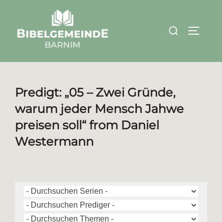
Zum
Inhalt
Suchen
SEITEN
springen
nach:
Predigt: „05 – Zwei Gründe,
warum jeder Mensch Jahwe
preisen soll“ from Daniel
Westermann