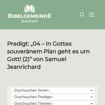
Zum
Inhalt
Suchen
SEITEN
springen
nach:
Predigt: „04 – In Gottes
souveränem Plan geht es um
Gott! (2)“ von Samuel
Jeanrichard