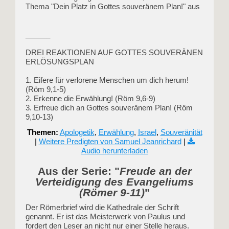
Thema "Dein Platz in Gottes souveränem Plan!" aus
______
DREI REAKTIONEN AUF GOTTES SOUVERÄNEN
ERLÖSUNGSPLAN
1. Eifere für verlorene Menschen um dich herum!
(Röm 9,1-5)
2. Erkenne die Erwählung! (Röm 9,6-9)
3. Erfreue dich an Gottes souveränem Plan! (Röm
9,10-13)
Themen:
Apologetik
,
Erwählung
,
Israel
,
Sou­ve­rä­ni­tät
|
Weitere Predigten von Samuel Jeanrichard
|
Audio herunterladen
Aus der Serie: "
Freude an der
Verteidigung des Evangeliums
(Römer 9-11)
"
Der Römerbrief wird die Kathedrale der Schrift
genannt. Er ist das Meisterwerk von Paulus und
fordert den Leser an nicht nur einer Stelle heraus.