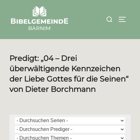
Zum
Inhalt
Suchen
SEITEN
springen
nach:
Predigt: „04 – Drei
überwältigende Kennzeichen
der Liebe Gottes für die Seinen“
von Dieter Borchmann