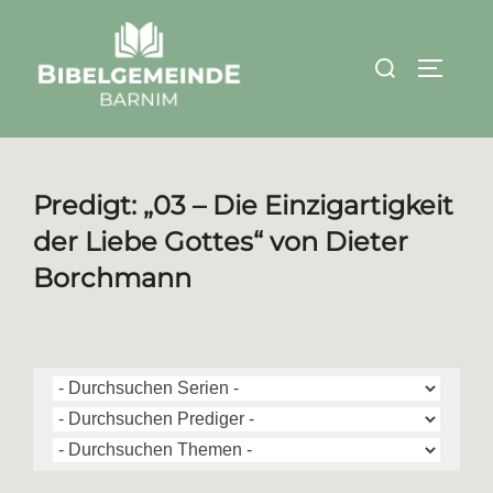
Zum
Inhalt
Suchen
SEITEN
springen
nach:
Predigt: „03 – Die Einzigartigkeit
der Liebe Gottes“ von Dieter
Borchmann