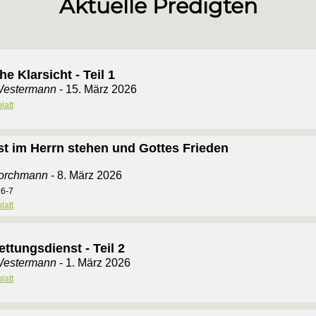
Aktuelle Predigten
he Klarsicht - Teil 1
Westermann
- 15. März 2026
latt
est im Herrn stehen und Gottes Frieden
Borchmann
- 8. März 2026
:6-7
latt
ttungsdienst - Teil 2
Westermann
- 1. März 2026
latt